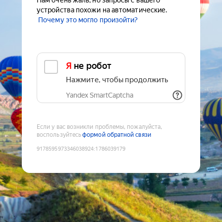
Нам очень жаль, но запросы с вашего
устройства похожи на автоматические.
Почему это могло произойти?
Я не робот
Нажмите, чтобы продолжить
Yandex SmartCaptcha
Если у вас возникли проблемы, пожалуйста,
воспользуйтесь
формой обратной связи
9178595973346038924
:
1786039179