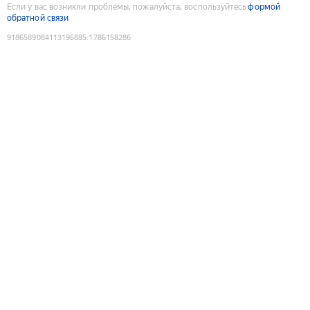
Если у вас возникли проблемы, пожалуйста, воспользуйтесь
формой
обратной связи
9186589084113195885
:
1786158286