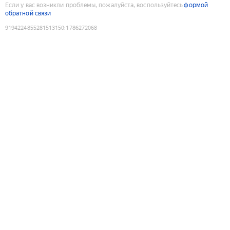
Если у вас возникли проблемы, пожалуйста, воспользуйтесь
формой
обратной связи
9194224855281513150
:
1786272068