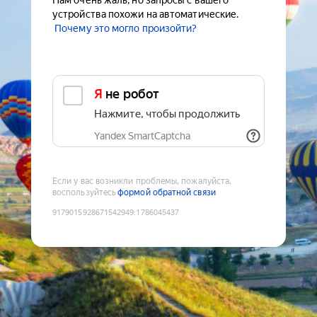
Нам очень жаль, но запросы с вашего
устройства похожи на автоматические.
Почему это могло произойти?
Я не робот
Нажмите, чтобы продолжить
Yandex SmartCaptcha
Если у вас возникли проблемы, пожалуйста,
воспользуйтесь
формой обратной связи
9179015928671542949
:
1786045437