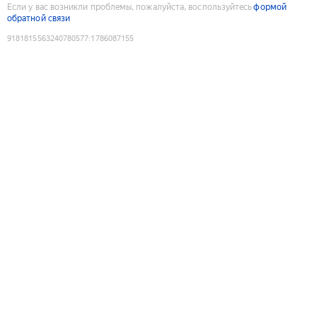
Если у вас возникли проблемы, пожалуйста, воспользуйтесь
формой
обратной связи
9181815563240780577
:
1786087155