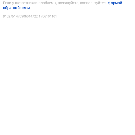
Если у вас возникли проблемы, пожалуйста, воспользуйтесь
формой
обратной связи
9182751470906014722
:
1786101101