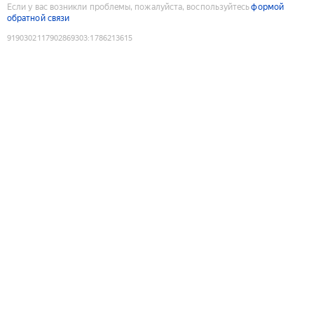
Если у вас возникли проблемы, пожалуйста, воспользуйтесь
формой
обратной связи
9190302117902869303
:
1786213615