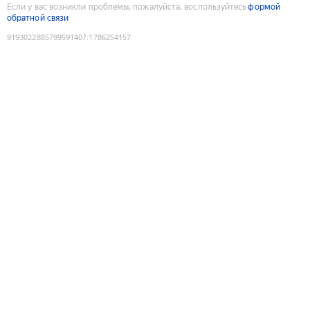
Если у вас возникли проблемы, пожалуйста, воспользуйтесь
формой
обратной связи
9193022885799591407
:
1786254157