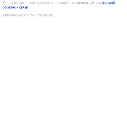
Если у вас возникли проблемы, пожалуйста, воспользуйтесь
формой
обратной связи
9180468486409740742
:
1786067082