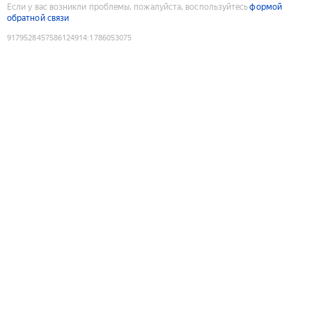
Если у вас возникли проблемы, пожалуйста, воспользуйтесь
формой
обратной связи
9179528457586124914
:
1786053075