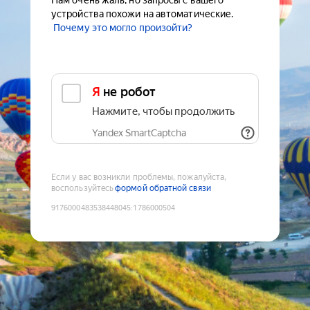
Нам очень жаль, но запросы с вашего
устройства похожи на автоматические.
Почему это могло произойти?
Я не робот
Нажмите, чтобы продолжить
Yandex SmartCaptcha
Если у вас возникли проблемы, пожалуйста,
воспользуйтесь
формой обратной связи
9176000483538448045
:
1786000504