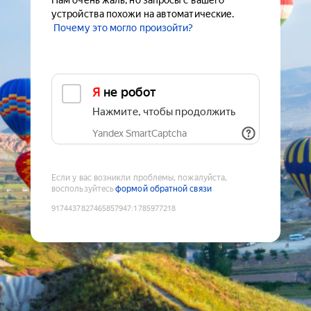
Нам очень жаль, но запросы с вашего
устройства похожи на автоматические.
Почему это могло произойти?
Я не робот
Нажмите, чтобы продолжить
Yandex SmartCaptcha
Если у вас возникли проблемы, пожалуйста,
воспользуйтесь
формой обратной связи
9174437827465857947
:
1785977218