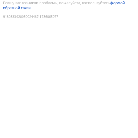
Если у вас возникли проблемы, пожалуйста, воспользуйтесь
формой
обратной связи
9180333920050024467
:
1786065077