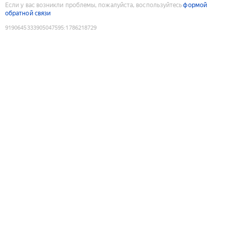
Если у вас возникли проблемы, пожалуйста, воспользуйтесь
формой
обратной связи
9190645333905047595
:
1786218729