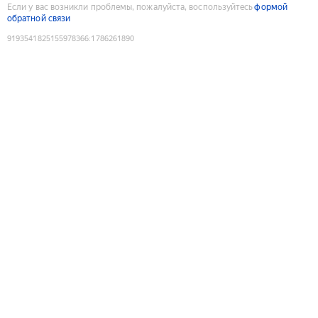
Если у вас возникли проблемы, пожалуйста, воспользуйтесь
формой
обратной связи
9193541825155978366
:
1786261890