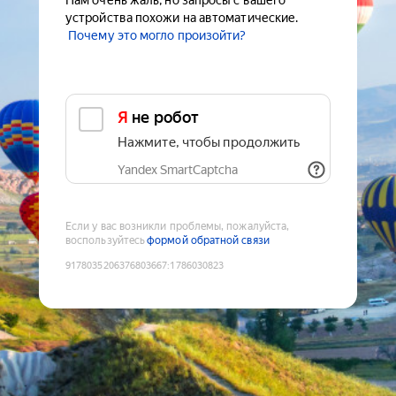
Нам очень жаль, но запросы с вашего
устройства похожи на автоматические.
Почему это могло произойти?
Я не робот
Нажмите, чтобы продолжить
Yandex SmartCaptcha
Если у вас возникли проблемы, пожалуйста,
воспользуйтесь
формой обратной связи
9178035206376803667
:
1786030823