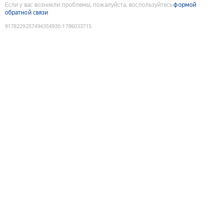
Если у вас возникли проблемы, пожалуйста, воспользуйтесь
формой
обратной связи
9178229257494354930
:
1786033715