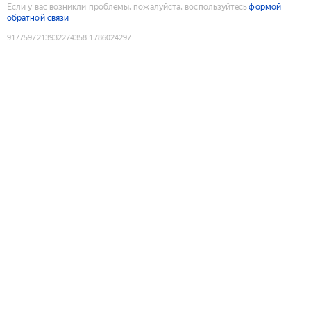
Если у вас возникли проблемы, пожалуйста, воспользуйтесь
формой
обратной связи
9177597213932274358
:
1786024297