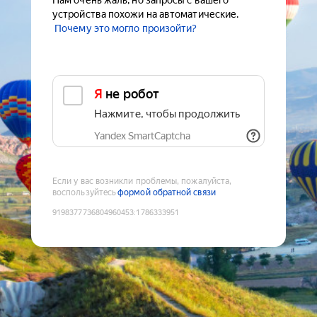
Нам очень жаль, но запросы с вашего
устройства похожи на автоматические.
Почему это могло произойти?
Я не робот
Нажмите, чтобы продолжить
Yandex SmartCaptcha
Если у вас возникли проблемы, пожалуйста,
воспользуйтесь
формой обратной связи
9198377736804960453
:
1786333951