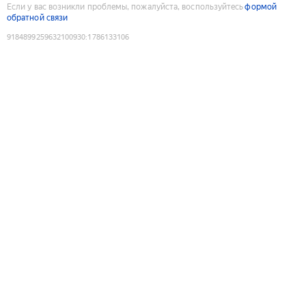
Если у вас возникли проблемы, пожалуйста, воспользуйтесь
формой
обратной связи
9184899259632100930
:
1786133106