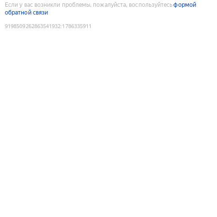
Если у вас возникли проблемы, пожалуйста, воспользуйтесь
формой
обратной связи
9198509262863541932
:
1786335911