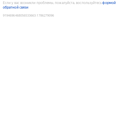
Если у вас возникли проблемы, пожалуйста, воспользуйтесь
формой
обратной связи
9194696468056533663
:
1786279096