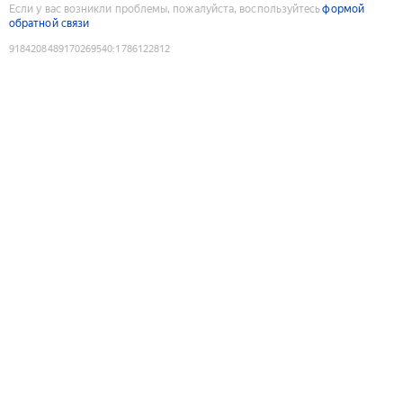
Если у вас возникли проблемы, пожалуйста, воспользуйтесь
формой
обратной связи
9184208489170269540
:
1786122812