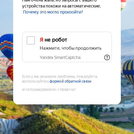
Нам очень жаль, но запросы с вашего
устройства похожи на автоматические.
Почему это могло произойти?
Я не робот
Нажмите, чтобы продолжить
Yandex SmartCaptcha
Если у вас возникли проблемы, пожалуйста,
воспользуйтесь
формой обратной связи
9174702846208929191
:
1785981167