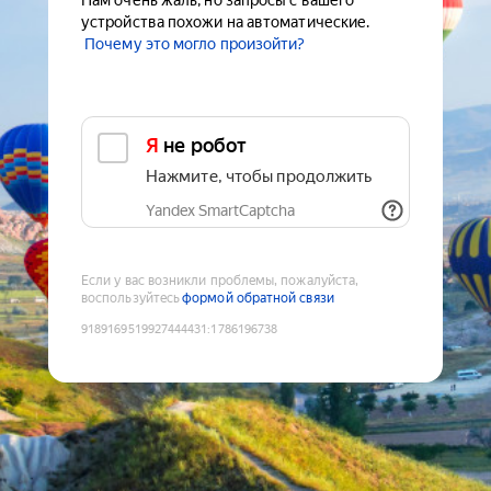
Нам очень жаль, но запросы с вашего
устройства похожи на автоматические.
Почему это могло произойти?
Я не робот
Нажмите, чтобы продолжить
Yandex SmartCaptcha
Если у вас возникли проблемы, пожалуйста,
воспользуйтесь
формой обратной связи
9189169519927444431
:
1786196738