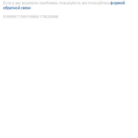
Если у вас возникли проблемы, пожалуйста, воспользуйтесь
формой
обратной связи
9189958717683195669
:
1786208498