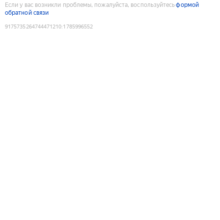
Если у вас возникли проблемы, пожалуйста, воспользуйтесь
формой
обратной связи
9175735264744471210
:
1785996552