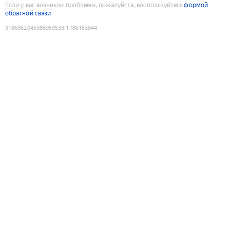
Если у вас возникли проблемы, пожалуйста, воспользуйтесь
формой
обратной связи
9186962045986959533
:
1786163844