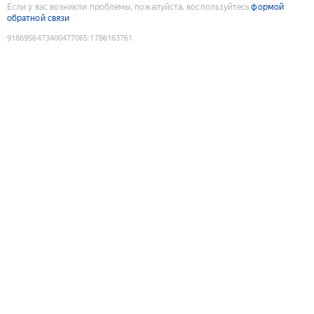
Если у вас возникли проблемы, пожалуйста, воспользуйтесь
формой
обратной связи
9186956473400477065
:
1786163761