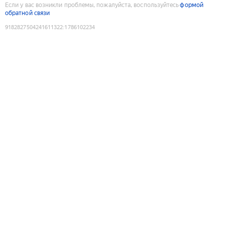
Если у вас возникли проблемы, пожалуйста, воспользуйтесь
формой
обратной связи
9182827504241611322
:
1786102234