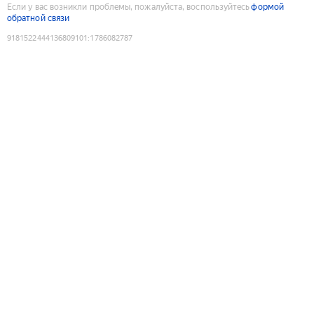
Если у вас возникли проблемы, пожалуйста, воспользуйтесь
формой
обратной связи
9181522444136809101
:
1786082787