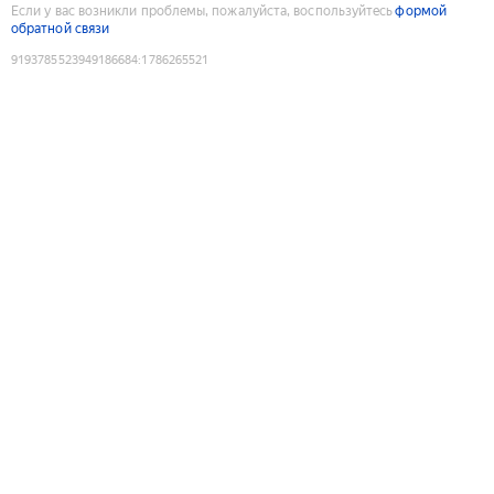
Если у вас возникли проблемы, пожалуйста, воспользуйтесь
формой
обратной связи
9193785523949186684
:
1786265521