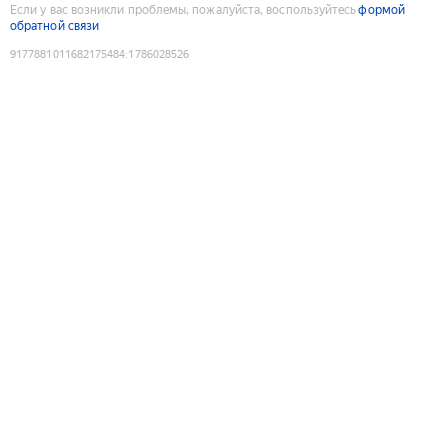
Если у вас возникли проблемы, пожалуйста, воспользуйтесь
формой
обратной связи
9177881011682175484
:
1786028526