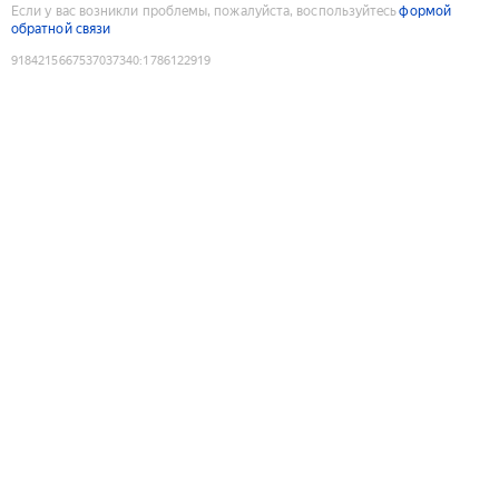
Если у вас возникли проблемы, пожалуйста, воспользуйтесь
формой
обратной связи
9184215667537037340
:
1786122919