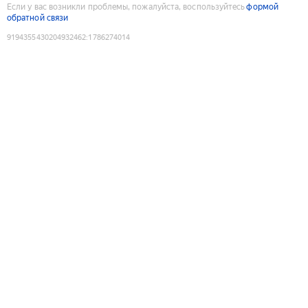
Если у вас возникли проблемы, пожалуйста, воспользуйтесь
формой
обратной связи
9194355430204932462
:
1786274014