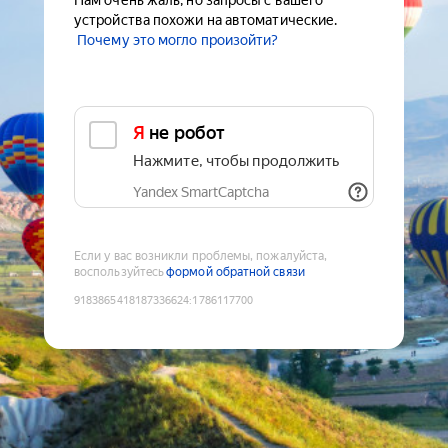
Нам очень жаль, но запросы с вашего
устройства похожи на автоматические.
Почему это могло произойти?
Я не робот
Нажмите, чтобы продолжить
Yandex SmartCaptcha
Если у вас возникли проблемы, пожалуйста,
воспользуйтесь
формой обратной связи
9183865418187336624
:
1786117700