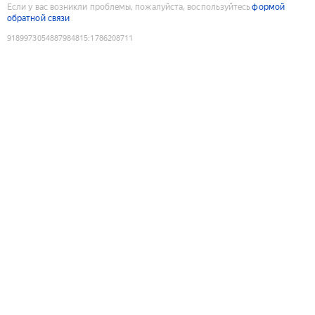
Если у вас возникли проблемы, пожалуйста, воспользуйтесь
формой
обратной связи
9189973054887984815
:
1786208711