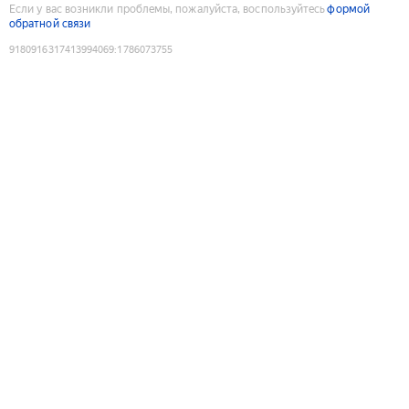
Если у вас возникли проблемы, пожалуйста, воспользуйтесь
формой
обратной связи
9180916317413994069
:
1786073755