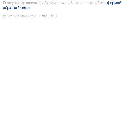
Если у вас возникли проблемы, пожалуйста, воспользуйтесь
формой
обратной связи
9186275910867887128
:
1786153619