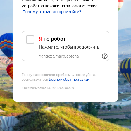
Нам очень жаль, но запросы с вашего
устройства похожи на автоматические.
Почему это могло произойти?
Я не робот
Нажмите, чтобы продолжить
Yandex SmartCaptcha
Если у вас возникли проблемы, пожалуйста,
воспользуйтесь
формой обратной связи
9189966925366348799
:
1786208620