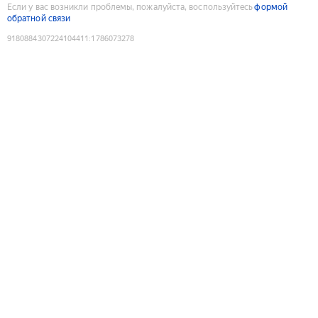
Если у вас возникли проблемы, пожалуйста, воспользуйтесь
формой
обратной связи
9180884307224104411
:
1786073278