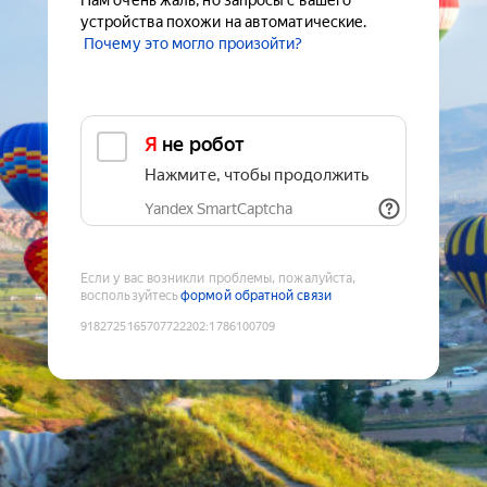
Нам очень жаль, но запросы с вашего
устройства похожи на автоматические.
Почему это могло произойти?
Я не робот
Нажмите, чтобы продолжить
Yandex SmartCaptcha
Если у вас возникли проблемы, пожалуйста,
воспользуйтесь
формой обратной связи
9182725165707722202
:
1786100709