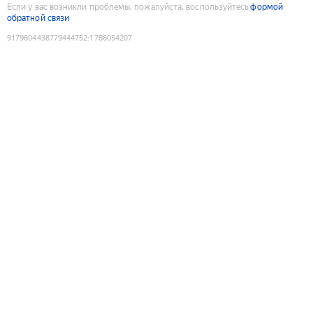
Если у вас возникли проблемы, пожалуйста, воспользуйтесь
формой
обратной связи
9179604438779444752
:
1786054207