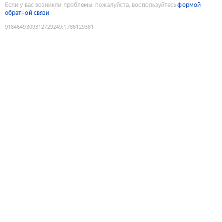
Если у вас возникли проблемы, пожалуйста, воспользуйтесь
формой
обратной связи
9184649309312729249
:
1786129381