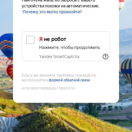
Нам очень жаль, но запросы с вашего
устройства похожи на автоматические.
Почему это могло произойти?
Я не робот
Нажмите, чтобы продолжить
Yandex SmartCaptcha
Если у вас возникли проблемы, пожалуйста,
воспользуйтесь
формой обратной связи
9174139551182953254
:
1785972774