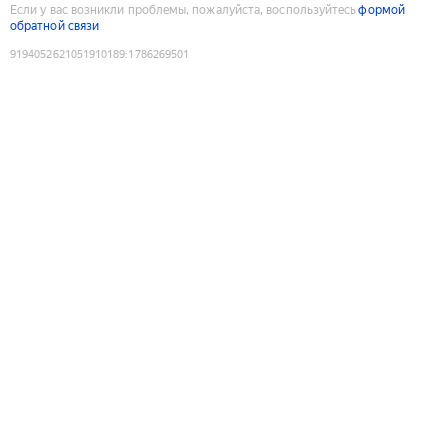
Если у вас возникли проблемы, пожалуйста, воспользуйтесь
формой
обратной связи
9194052621051910189
:
1786269501