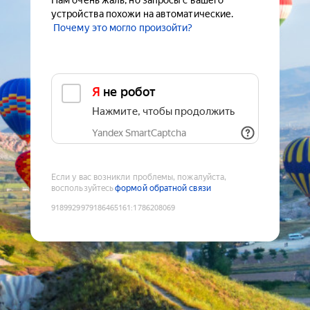
Нам очень жаль, но запросы с вашего
устройства похожи на автоматические.
Почему это могло произойти?
Я не робот
Нажмите, чтобы продолжить
Yandex SmartCaptcha
Если у вас возникли проблемы, пожалуйста,
воспользуйтесь
формой обратной связи
9189929979186465161
:
1786208069