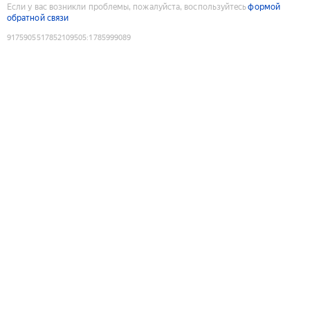
Если у вас возникли проблемы, пожалуйста, воспользуйтесь
формой
обратной связи
9175905517852109505
:
1785999089