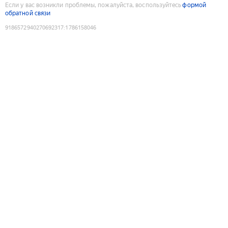
Если у вас возникли проблемы, пожалуйста, воспользуйтесь
формой
обратной связи
9186572940270692317
:
1786158046