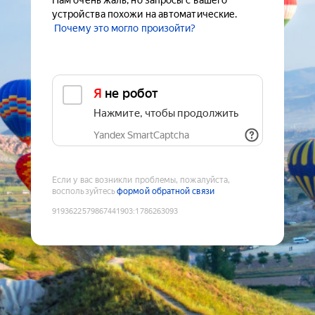
Нам очень жаль, но запросы с вашего
устройства похожи на автоматические.
Почему это могло произойти?
Я не робот
Нажмите, чтобы продолжить
Yandex SmartCaptcha
Если у вас возникли проблемы, пожалуйста,
воспользуйтесь
формой обратной связи
9193622579867441903
:
1786263093